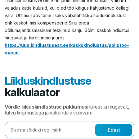
Liikluskindlustus ei ole Sinu jaoks lihtsalt formaalsus, vaid ka
vajadus katta kulusid, kui oled töö käigus kahjustanud kellegi
vara. Ühtlasi soovitame lisaks vabatahtlikku sõidukindlustust
ehk kaskot, mis kompenseerib Sinu enda
põllumajandusmasinale tekkinud kahju. Sõlmi kaskokindlustus
mugavalt ja kiirelt meie juures:
https://uus.kindlustusest.ee/kaskokindlustus/pollutoo-
masin.
Liikluskindlustuse
kalkulaator
Võrdle liikluskindlustuse pakkumusi
kiiresti ja mugavalt,
tutvu tingimustega ja vali endale sobivaim
Edasi