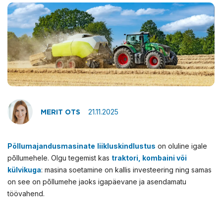
21.11.2025
MERIT OTS
Põllumajandusmasinate
liikluskindlustus
on oluline igale
põllumehele. Olgu tegemist kas
traktori, kombaini või
külvikuga
: masina soetamine on kallis investeering ning samas
on see on põllumehe jaoks igapäevane ja asendamatu
töövahend.