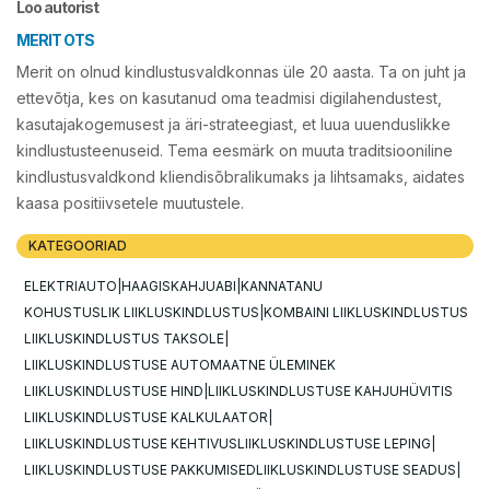
Loo autorist
MERIT OTS
Merit on olnud kindlustusvaldkonnas üle 20 aasta. Ta on juht ja
ettevõtja, kes on kasutanud oma teadmisi digilahendustest,
kasutajakogemusest ja äri-strateegiast, et luua uuenduslikke
kindlustusteenuseid. Tema eesmärk on muuta traditsiooniline
kindlustusvaldkond kliendisõbralikumaks ja lihtsamaks, aidates
kaasa positiivsetele muutustele.
KATEGOORIAD
ELEKTRIAUTO
HAAGIS
KAHJUABI
KANNATANU
KOHUSTUSLIK LIIKLUSKINDLUSTUS
KOMBAINI LIIKLUSKINDLUSTUS
LIIKLUSKINDLUSTUS TAKSOLE
LIIKLUSKINDLUSTUSE AUTOMAATNE ÜLEMINEK
LIIKLUSKINDLUSTUSE HIND
LIIKLUSKINDLUSTUSE KAHJUHÜVITIS
LIIKLUSKINDLUSTUSE KALKULAATOR
LIIKLUSKINDLUSTUSE KEHTIVUS
LIIKLUSKINDLUSTUSE LEPING
LIIKLUSKINDLUSTUSE PAKKUMISED
LIIKLUSKINDLUSTUSE SEADUS