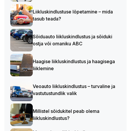
Liikluskindlustuse lõpetamine – mida
tasub teada?
Sõiduauto liikluskindlustus ja sõiduki
ostja või omaniku ABC
Haagise liikluskindlustus ja haagisega
liiklemine
Veoauto liikluskindlustus – turvaline ja
vastutustundlik valik
Millistel sõidukitel peab olema
liikluskindlustus?