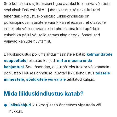
See kehtib ka siis, kui masin liigub avalikul teel harva või teeb
seal ainult lühikesi sõite – juba üksainus sõit avalikul teel
tähendab kindlustuskohustust. Liikluskindlustus on
põllumajandusmasinatele vajalik ka sellepärast, et otsasõite
inimestele või kinnisvarale ja kahe masina kokkupõrkeid
esineb ka põllul või selle servas ning needki õnnetused
vajavad kahjude hüvitamist.
Liikluskindlustus põllumajandusmasinatele katab
kolmandatele
osapooltele
tekitatud kahjud,
mitte masina enda
kahjustusi
. See tähendab, et kui näiteks traktor või kombain
põhjustab liikluses õnnetuse, hüvitab liikluskindlustus
teistele
inimestele, sõidukitele või varale
tekitatud kahjud.
Mida liikluskindlustus katab?
Isikukahjud
: kui keegi saab õnnetuses vigastada või
hukkub.