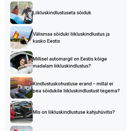
Liikluskindlustuseta sõiduk
Välismaa sõiduki liikluskindlustus ja
kasko Eestis
Millisel automargil on Eestis kõige
madalam liikluskindlustus?
Kindlustuskohustuse erand – millal ei
pea sõidukile liikluskindlustust tegema?
Mis on liikluskindlustuse kahjuhüvitis?