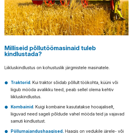
Milliseid põllutöömasinaid tuleb
kindlustada?
Liikluskindlustus on kohustuslik järgmistele masinatele.
Traktorid
. Kui traktor sõidab põllult töökohta, küüni või
liigub mööda avalikku teed, peab sellel olema kehtiv
liikluskindlustus.
Kombainid
. Kuigi kombaine kasutatakse hooajaliselt,
liiguvad need sageli põldude vahel mööda teid ja vajavad
samuti kindlustust.
Põllumajandushaagised.
Haagis on vedukile järele- või