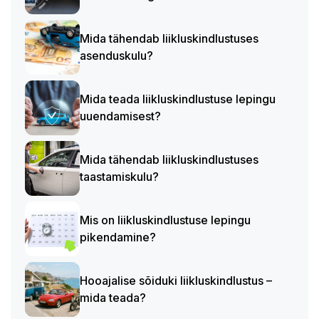
Mida tähendab liikluskindlustuses
asenduskulu?
Mida teada liikluskindlustuse lepingu
uuendamisest?
Mida tähendab liikluskindlustuses
taastamiskulu?
Mis on liikluskindlustuse lepingu
pikendamine?
Hooajalise sõiduki liikluskindlustus –
mida teada?