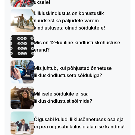
uksele!
Liikluskindlustus on kohustuslik
nüüdsest ka paljudele varem
kindlustuseta olnud sõidukitele!
Mis on 12-kuuline kindlustuskohustuse
erand?
Mis juhtub, kui põhjustad õnnetuse
liikluskindlustuseta sõidukiga?
Millisele sõidukile ei saa
liikluskindlustust sõlmida?
Õigusabi kulud: liiklusõnnetuses osaleja
ei pea õigusabi kulusid alati ise kandma!