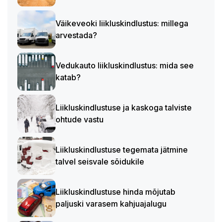
Väikeveoki liikluskindlustus: millega
arvestada?
Vedukauto liikluskindlustus: mida see
katab?
Liikluskindlustuse ja kaskoga talviste
ohtude vastu
Liikluskindlustuse tegemata jätmine
talvel seisvale sõidukile
Liikluskindlustuse hinda mõjutab
paljuski varasem kahjuajalugu