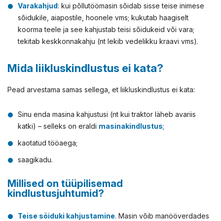
Varakahjud
: kui põllutöömasin sõidab sisse teise inimese
sõidukile, aiapostile, hoonele vms; kukutab haagiselt
koorma teele ja see kahjustab teisi sõidukeid või vara;
tekitab keskkonnakahju (nt lekib vedelikku kraavi vms).
Mida liikluskindlustus ei kata?
Pead arvestama samas sellega, et liikluskindlustus ei kata:
Sinu enda masina kahjustusi (nt kui traktor läheb avariis
katki) – selleks on eraldi
masinakindlustus
;
kaotatud tööaega;
saagikadu.
Millised on tüüpilisemad
kindlustusjuhtumid?
Teise sõiduki kahjustamine
. Masin võib manööverdades