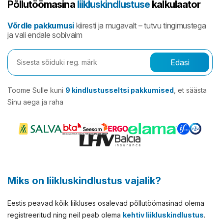
Põllutöömasina
liikluskindlustuse
kalkulaator
Võrdle pakkumusi
kiiresti ja mugavalt – tutvu tingimustega
ja vali endale sobivaim
Edasi
Toome Sulle kuni
9 kindlustusseltsi pakkumised
, et säästa
Sinu aega ja raha
Miks on liikluskindlustus vajalik?
Eestis peavad kõik liikluses osalevad põllutöömasinad olema
registreeritud ning neil peab olema
kehtiv liikluskindlustus
.