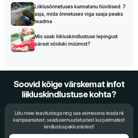
Liiklusõnnetuses kannatanu hüvitised: 7
asja, mida õnnetuses viga saaja peaks
teadma
Mis saab liikluskindlustuse lepingust
pärast sõiduki müümist?
Soovid kõige värskemat infot
liikluskindlustuse kohta?
Liitu meie teavitustega ning saa esimesena teada nii
kampaaniatest, seadusemuudatustest kui parimatest
kindlustuspakkumistest!