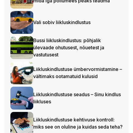
mida iga põllumees peaks teadma
Vali sobiv liikluskindlustus
Bussi liikluskindlustus: põhjalik
ülevaade ohutusest, nõuetest ja
vastutusest
Liikluskindlustuse ümbervormistamine –
vältimaks ootamatuid kulusid
Liikluskindlustuse seadus – Sinu kindlus
liikluses
Liikluskindlustuse kehtivuse kontroll:
miks see on oluline ja kuidas seda teha?