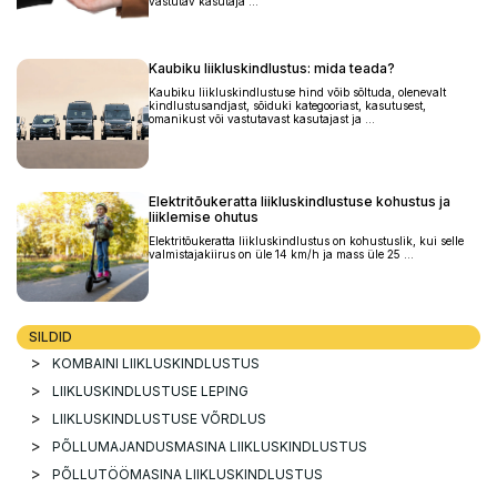
vastutav kasutaja ...
Kaubiku liikluskindlustus: mida teada?
Kaubiku liikluskindlustuse hind võib sõltuda, olenevalt
kindlustusandjast, sõiduki kategooriast, kasutusest,
omanikust või vastutavast kasutajast ja ...
Elektritõukeratta liikluskindlustuse kohustus ja
liiklemise ohutus
Elektritõukeratta liikluskindlustus on kohustuslik, kui selle
valmistajakiirus on üle 14 km/h ja mass üle 25 ...
SILDID
KOMBAINI LIIKLUSKINDLUSTUS
LIIKLUSKINDLUSTUSE LEPING
LIIKLUSKINDLUSTUSE VÕRDLUS
PÕLLUMAJANDUSMASINA LIIKLUSKINDLUSTUS
PÕLLUTÖÖMASINA LIIKLUSKINDLUSTUS