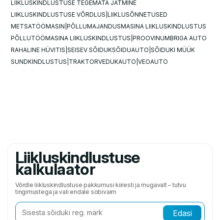
LIIKLUSKINDLUSTUSE TEGEMATA JÄTMINE
LIIKLUSKINDLUSTUSE VÕRDLUS
LIIKLUSÕNNETUSED
METSATÖÖMASIN
PÕLLUMAJANDUSMASINA LIIKLUSKINDLUSTUS
PÕLLUTÖÖMASINA LIIKLUSKINDLUSTUS
PROOVINUMBRIGA AUTO
RAHALINE HÜVITIS
SEISEV SÕIDUK
SÕIDUAUTO
SÕIDUKI MÜÜK
SUNDKINDLUSTUS
TRAKTOR
VEDUKAUTO
VEOAUTO
Liikluskindlustuse
kalkulaator
Võrdle liikluskindlustuse pakkumusi kiiresti ja mugavalt – tutvu
tingimustega ja vali endale sobivaim
Edasi