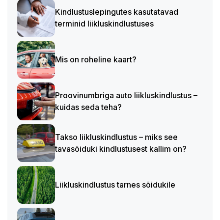
Kindlustuslepingutes kasutatavad
terminid liikluskindlustuses
Mis on roheline kaart?
Proovinumbriga auto liikluskindlustus –
kuidas seda teha?
Takso liikluskindlustus – miks see
tavasõiduki kindlustusest kallim on?
Liikluskindlustus tarnes sõidukile