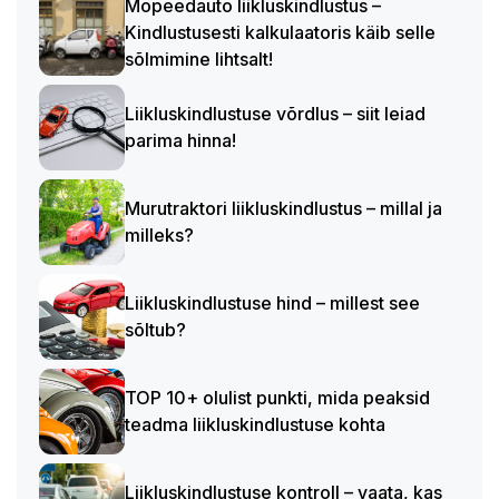
Mopeedauto liikluskindlustus –
Kindlustusesti kalkulaatoris käib selle
sõlmimine lihtsalt!
Liikluskindlustuse võrdlus – siit leiad
parima hinna!
Murutraktori liikluskindlustus – millal ja
milleks?
Liikluskindlustuse hind – millest see
sõltub?
TOP 10+ olulist punkti, mida peaksid
teadma liikluskindlustuse kohta
Liikluskindlustuse kontroll – vaata, kas