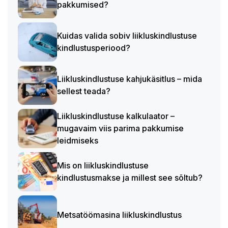
pakkumised?
Kuidas valida sobiv liikluskindlustuse
kindlustusperiood?
Liikluskindlustuse kahjukäsitlus – mida
sellest teada?
Liikluskindlustuse kalkulaator –
mugavaim viis parima pakkumise
leidmiseks
Mis on liikluskindlustuse
kindlustusmakse ja millest see sõltub?
Metsatöömasina liikluskindlustus