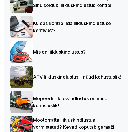
Sinu sõiduki liikluskindlustus kehtib!
Kuidas kontrollida liikluskindlustuse
kehtivust?
Mis on liikluskindlustus?
ATV liikluskindlustus – nüüd kohustuslik!
Mopeedi liikluskindlustus on nüüd
kohustuslik!
Mootorratta liikluskindlustus
vormistatud? Kevad koputab garaaži