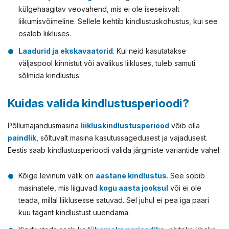
külgehaagitav veovahend, mis ei ole iseseisvalt
liikumisvõimeline. Sellele kehtib kindlustuskohustus, kui see
osaleb liikluses.
Laadurid ja ekskavaatorid
. Kui neid kasutatakse
väljaspool kinnistut või avalikus liikluses, tuleb samuti
sõlmida kindlustus.
Kuidas valida kindlustusperioodi?
Põllumajandusmasina
liikluskindlustusperiood
võib olla
paindlik
, sõltuvalt masina kasutussagedusest ja vajadusest.
Eestis saab kindlustusperioodi valida järgmiste variantide vahel:
Kõige levinum valik on
aastane kindlustus
. See sobib
masinatele, mis liiguvad
kogu aasta jooksul
või ei ole
teada, millal liiklusesse satuvad. Sel juhul ei pea iga paari
kuu tagant kindlustust uuendama.