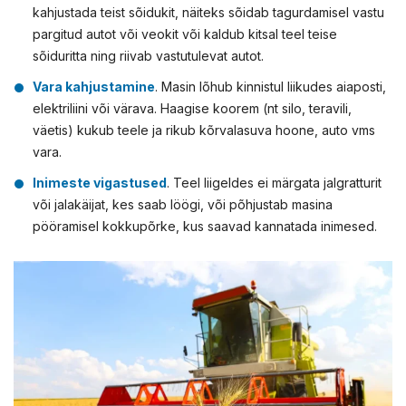
kahjustada teist sõidukit, näiteks sõidab tagurdamisel vastu
pargitud autot või veokit või kaldub kitsal teel teise
sõiduritta ning riivab vastutulevat autot.
Vara kahjustamine
. Masin lõhub kinnistul liikudes aiaposti,
elektriliini või värava. Haagise koorem (nt silo, teravili,
väetis) kukub teele ja rikub kõrvalasuva hoone, auto vms
vara.
Inimeste vigastused
. Teel liigeldes ei märgata jalgratturit
või jalakäijat, kes saab löögi, või põhjustab masina
pööramisel kokkupõrke, kus saavad kannatada inimesed.