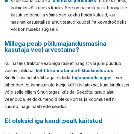
Kindlustada saab ka
lühemaks perioodiks,
näiteks üheks,
kolmeks või kuueks kuuks. See on paindlik valik hooajalise
kasutuse puhul ja võimaldab kokku hoida kulusid, kui
masinat kasutatakse ainult teatud kuudel (nt kevadtöödeks
või koristuseks sügisel).
Millega peab põllumajandusmasina
kasutaja veel arvestama?
Kui näiteks traktor veab liiga rasket haagist või juhil puudub
vastav juhiluba,
kehtib kannatanule liikluskindlustus
.
Kindlustusandjal võib aga tekkida
tagasinõude õigus
– see
tähendab, et kannatanule kahju küll hüvitatakse, kuid kindlustus
võib selle hiljem Sinult tagasi küsida. Seetõttu tasub alati
veenduda, et dokumendid oleks korras ja koormused nii
suured, nagu näeb ette seadus.
Et oleksid iga kandi pealt kaitstud