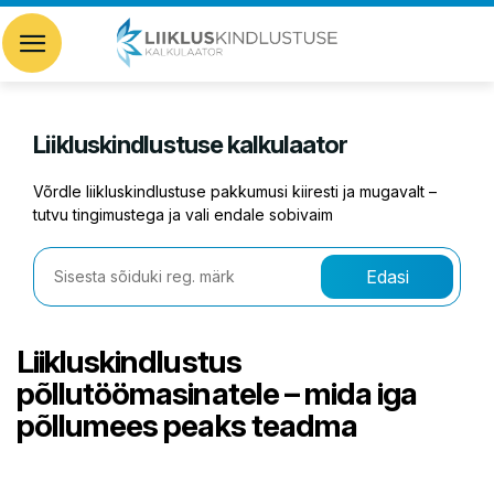
Liikluskindlustuse kalkulaator
Võrdle liikluskindlustuse pakkumusi kiiresti ja mugavalt –
tutvu tingimustega ja vali endale sobivaim
Edasi
Liikluskindlustus
põllutöömasinatele – mida iga
põllumees peaks teadma