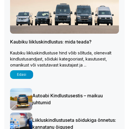
Kaubiku liikluskindlustus: mida teada?
Kaubiku liikluskindlustuse hind võib sõltuda, olenevalt
kindlustusandjast, sõiduki kategooriast, kasutusest,
omanikust või vastutavast kasutajast ja ...
Edasi
Autoabi Kindlustusestis – maikuu
juhtumid
Liikluskindlustuseta sõidukiga õnnetus:
kannatanu õigused