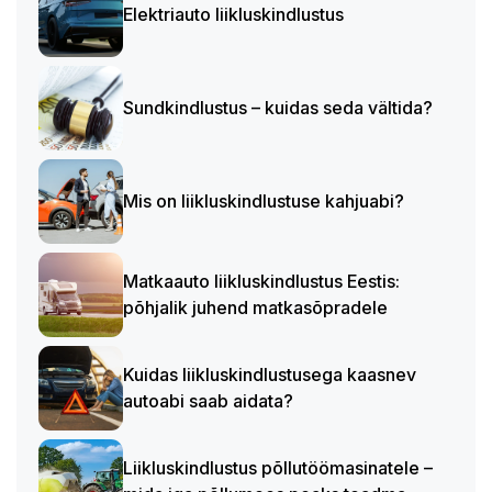
Elektriauto liikluskindlustus
Sundkindlustus – kuidas seda vältida?
Mis on liikluskindlustuse kahjuabi?
Matkaauto liikluskindlustus Eestis:
põhjalik juhend matkasõpradele
Kuidas liikluskindlustusega kaasnev
autoabi saab aidata?
Liikluskindlustus põllutöömasinatele –