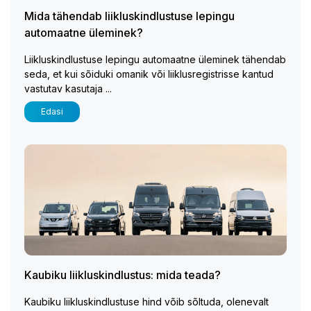
Mida tähendab liikluskindlustuse lepingu
automaatne üleminek?
Liikluskindlustuse lepingu automaatne üleminek tähendab
seda, et kui sõiduki omanik või liiklusregistrisse kantud
vastutav kasutaja ...
Edasi
Kaubiku liikluskindlustus: mida teada?
Kaubiku liikluskindlustuse hind võib sõltuda, olenevalt