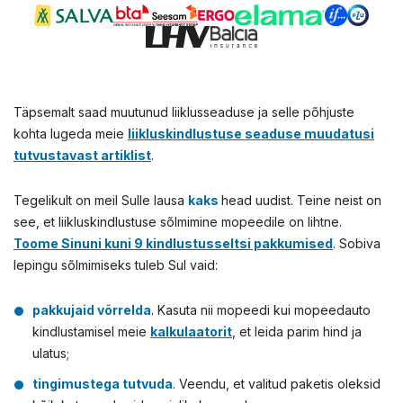
Täpsemalt saad muutunud liiklusseaduse ja selle põhjuste
kohta lugeda meie
liikluskindlustuse seaduse muudatusi
tutvustavast artiklist
.
Tegelikult on meil Sulle lausa
kaks
head uudist. Teine neist on
see, et liikluskindlustuse sõlmimine mopeedile on lihtne.
Toome Sinuni kuni 9 kindlustusseltsi pakkumised
.
Sobiva
lepingu sõlmimiseks tuleb Sul vaid:
pakkujaid võrrelda
. Kasuta nii mopeedi kui mopeedauto
kindlustamisel meie
kalkulaatorit
, et leida parim hind ja
ulatus;
tingimustega tutvuda
. Veendu, et valitud paketis oleksid