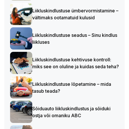
Liikluskindlustuse ümbervormistamine –
vältimaks ootamatuid kulusid
Liikluskindlustuse seadus – Sinu kindlus
liikluses
Liikluskindlustuse kehtivuse kontroll:
miks see on oluline ja kuidas seda teha?
Liikluskindlustuse lõpetamine – mida
tasub teada?
Sõiduauto liikluskindlustus ja sõiduki
ostja või omaniku ABC