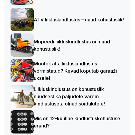
ATV liikluskindlustus – nüüd kohustuslik!
Mopeedi liikluskindlustus on nüüd
kohustuslik!
Mootorratta liikluskindlustus
vormistatud? Kevad koputab garaaži
uksele!
Liikluskindlustus on kohustuslik
nüüdsest ka paljudele varem
kindlustuseta olnud sõidukitele!
Mis on 12-kuuline kindlustuskohustuse
erand?