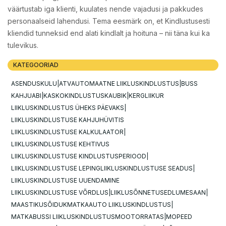
väärtustab iga klienti, kuulates nende vajadusi ja pakkudes
personaalseid lahendusi. Tema eesmärk on, et Kindlustusesti
kliendid tunneksid end alati kindlalt ja hoituna – nii täna kui ka
tulevikus.
KATEGOORIAD
ASENDUSKULU
ATV
AUTOMAATNE LIIKLUSKINDLUSTUS
BUSS
KAHJUABI
KASKOKINDLUSTUS
KAUBIK
KERGLIIKUR
LIIKLUSKINDLUSTUS ÜHEKS PÄEVAKS
LIIKLUSKINDLUSTUSE KAHJUHÜVITIS
LIIKLUSKINDLUSTUSE KALKULAATOR
LIIKLUSKINDLUSTUSE KEHTIVUS
LIIKLUSKINDLUSTUSE KINDLUSTUSPERIOOD
LIIKLUSKINDLUSTUSE LEPING
LIIKLUSKINDLUSTUSE SEADUS
LIIKLUSKINDLUSTUSE UUENDAMINE
LIIKLUSKINDLUSTUSE VÕRDLUS
LIIKLUSÕNNETUSED
LUMESAAN
MAASTIKUSÕIDUK
MATKAAUTO LIIKLUSKINDLUSTUS
MATKABUSSI LIIKLUSKINDLUSTUS
MOOTORRATAS
MOPEED