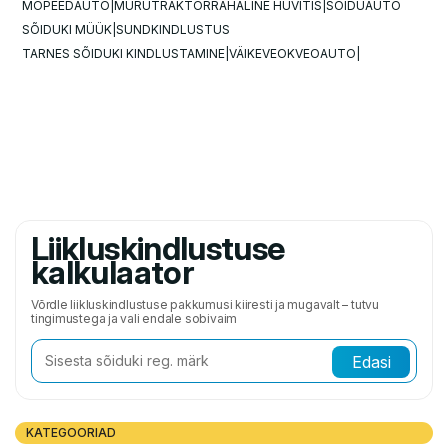
MOPEEDAUTO
MURUTRAKTOR
RAHALINE HÜVITIS
SÕIDUAUTO
SÕIDUKI MÜÜK
SUNDKINDLUSTUS
TARNES SÕIDUKI KINDLUSTAMINE
VÄIKEVEOK
VEOAUTO
Liikluskindlustuse
kalkulaator
Võrdle liikluskindlustuse pakkumusi kiiresti ja mugavalt – tutvu
tingimustega ja vali endale sobivaim
Edasi
KATEGOORIAD