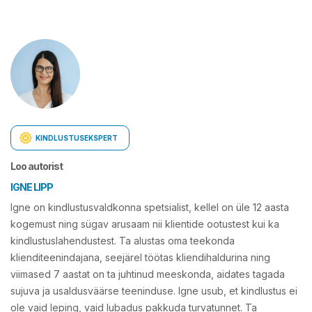
KINDLUSTUSEKSPERT
Loo autorist
IGNE LIPP
Igne on kindlustusvaldkonna spetsialist, kellel on üle 12 aasta
kogemust ning sügav arusaam nii klientide ootustest kui ka
kindlustuslahendustest. Ta alustas oma teekonda
klienditeenindajana, seejärel töötas kliendihaldurina ning
viimased 7 aastat on ta juhtinud meeskonda, aidates tagada
sujuva ja usaldusväärse teeninduse. Igne usub, et kindlustus ei
ole vaid leping, vaid lubadus pakkuda turvatunnet. Ta