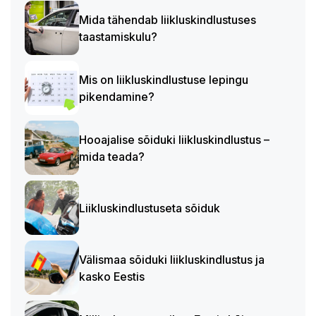
Mida tähendab liikluskindlustuses
taastamiskulu?
Mis on liikluskindlustuse lepingu
pikendamine?
Hooajalise sõiduki liikluskindlustus –
mida teada?
Liikluskindlustuseta sõiduk
Välismaa sõiduki liikluskindlustus ja
kasko Eestis