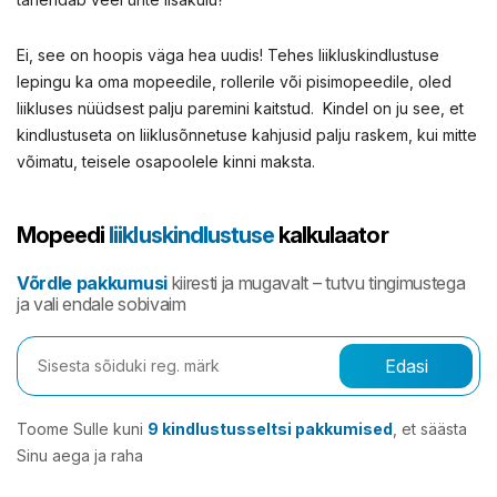
Ei, see on hoopis väga hea uudis! Tehes
liikluskindlustuse
lepingu ka oma mopeedile, rollerile või pisimopeedile, oled
liikluses nüüdsest palju paremini kaitstud
. Kindel on ju see, et
kindlustuseta on liiklusõnnetuse kahjusid palju raskem, kui mitte
võimatu, teisele osapoolele kinni maksta.
Mopeedi
liikluskindlustuse
kalkulaator
Võrdle pakkumusi
kiiresti ja mugavalt – tutvu tingimustega
ja vali endale sobivaim
Edasi
Toome Sulle kuni
9 kindlustusseltsi pakkumised
, et säästa
Sinu aega ja raha