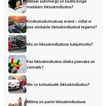
Millisel automargil on Eestis kõige
madalam liikluskindlustus?
Kindlustuskohustuse erand – millal ei
pea sõidukile liikluskindlustust tegema?
Mis on liikluskindlustuse kahjuhüvitis?
Kas liikluskindlustus üheks päevaks on
võimalik?
Mis on kohustuslik liikluskindlustus?
Milline on parim liikluskindlustuse