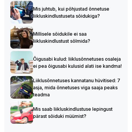
Mis juhtub, kui põhjustad õnnetuse
liikluskindlustuseta sõidukiga?
Millisele sõidukile ei saa
liikluskindlustust sõlmida?
Õigusabi kulud: liiklusõnnetuses osaleja
ei pea õigusabi kulusid alati ise kandma!
Liiklusõnnetuses kannatanu hüvitised: 7
asja, mida õnnetuses viga saaja peaks
teadma
Mis saab liikluskindlustuse lepingust
pärast sõiduki müümist?