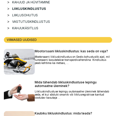
KAHJUD JA HÜVITAMINE
LIIKLUSKINDLUSTUS
LIIKLUSOHUTUS
VASTUTUSKINDLUSTUS
KAHJUKÄSITLUS
VIIMASED UUDISED
Mootorsaani liikluskindlustus: kas seda on vaja?
Mootorsaani liikluskindlustus on Eestis kohustuslik ajal, mil
lumesaani kasutatakse transpordivahendina. Kindlustus
peab kehtima ka metsas, ...
Mida tähendab liikluskindlustuse lepingu
automaatne üleminek?
Liikluskindlustuse lepingu automaatne üleminek tähendab
seda, et kui sõiduki omanik või liiklusregistrisse kantud
vastutav kasutaja ...
Kaubiku liikluskindlustus: mida teada?