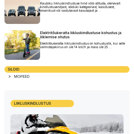
Kaubiku liikluskindlustuse hind võib sõltuda, olenevalt
kindlustusandjast, sõiduki kategooriast, kasutusest,
omanikust või vastutavast kasutajast ja ...
Elektritõukeratta liikluskindlustuse kohustus ja
liiklemise ohutus
Elektritõukeratta liikluskindlustus on kohustuslik, kui selle
valmistajakiirus on üle 14 km/h ja mass üle 25 ...
SILDID
MOPEED
LIIKLUSKINDLUSTUS