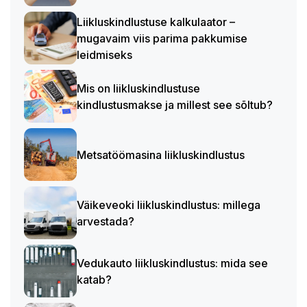
Liikluskindlustuse kalkulaator –
mugavaim viis parima pakkumise
leidmiseks
Mis on liikluskindlustuse
kindlustusmakse ja millest see sõltub?
Metsatöömasina liikluskindlustus
Väikeveoki liikluskindlustus: millega
arvestada?
Vedukauto liikluskindlustus: mida see
katab?