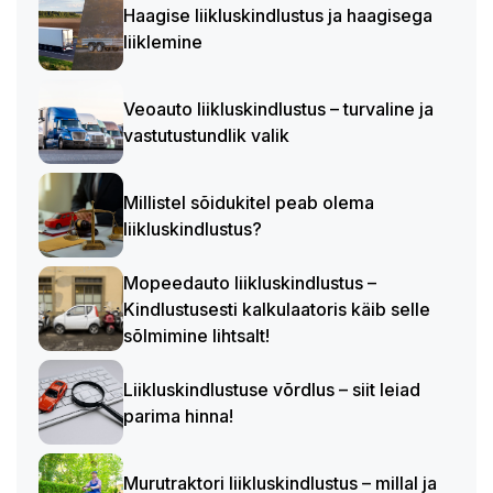
Haagise liikluskindlustus ja haagisega
liiklemine
Veoauto liikluskindlustus – turvaline ja
vastutustundlik valik
Millistel sõidukitel peab olema
liikluskindlustus?
Mopeedauto liikluskindlustus –
Kindlustusesti kalkulaatoris käib selle
sõlmimine lihtsalt!
Liikluskindlustuse võrdlus – siit leiad
parima hinna!
Murutraktori liikluskindlustus – millal ja