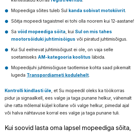
Mopeediga sõites tuleb Sul
kanda sobivat motokiivrit
.
Sõitja mopeedi tagaistmel ei tohi olla noorem kui 12-aastane!
Sa
võid mopeediga sõita
, kui
Sul on mis tahes
mootorsõiduki juhtimisõigus
või piiratud juhtimisõigus.
Kui Sul eelnevat juhtimisõigust ei ole, on vaja selle
soetamiseks
AM-kategooria koolitus
läbida.
Mopeedijuhi juhtimisõiguse taotlemise kohta saad pikemalt
lugeda
Transpordiameti kodulehelt
.
Kontrolli kindlasti üle
, et Su mopeedil oleks ka töökorras
pidur ja signaalkell, ees valge ja taga punane helkur, vähemalt
ühe ratta mõlemal küljel kollane või valge helkur, pimedal ajal
või halva nähtavuse korral ees valge ja taga punane tuli.
Kui soovid lasta oma lapsel mopeediga sõita,