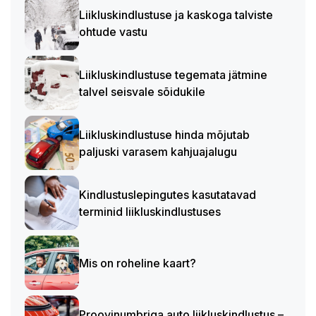
Liikluskindlustuse ja kaskoga talviste
ohtude vastu
Liikluskindlustuse tegemata jätmine
talvel seisvale sõidukile
Liikluskindlustuse hinda mõjutab
paljuski varasem kahjuajalugu
Kindlustuslepingutes kasutatavad
terminid liikluskindlustuses
Mis on roheline kaart?
Proovinumbriga auto liikluskindlustus –