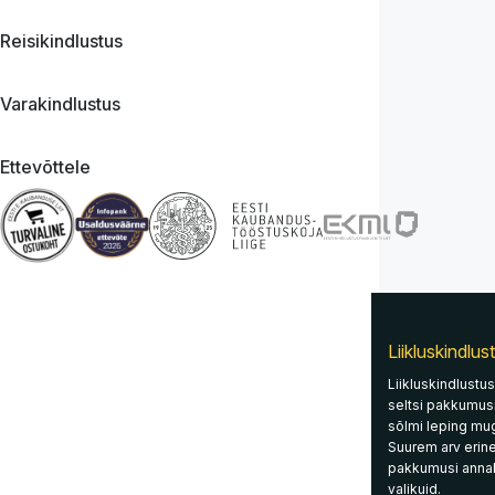
Reisikindlustus
Varakindlustus
Ettevõttele
Liikluskindlus
Liikluskindlustus
seltsi pakkumusi,
sõlmi leping muga
Suurem arv erine
pakkumusi anna
valikuid.