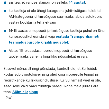
siis tea, et vanuse alampiir on selleks
14 aastat
.
kui taotleja ei ole ühegi kategooria juhtimisõigust, tuleb tal
AM-kategooria juhtimisõiguse saamiseks läbida autokoolis
vastav koolitus ja teha eksam.
14-15-aastase mopeedi juhtimisõiguse taotleja puhul on Sinul
kui seaduslikul esindajal vaja
esitada Transpordiameti
teenindusbüroole kirjalik nõusolek
.
Alates 16. eluaastast noored mopeedi juhtimisõiguse
taotlemiseks vanema kirjalikku nõusolekut ei vaja.
Et suvel mõnusalt ringi põristada, kontrolli üle, et Sul leidub
kodus sobiv motokiiver ning oled oma mopeedile teinud nii
registrikande kui liikluskindlustuse. Kui Sul viimast veel ei ole,
saad selle vaid paari minutiga praegu kohe meie juures ära
teha!
Sõlmin lepingu
.
…?t=1