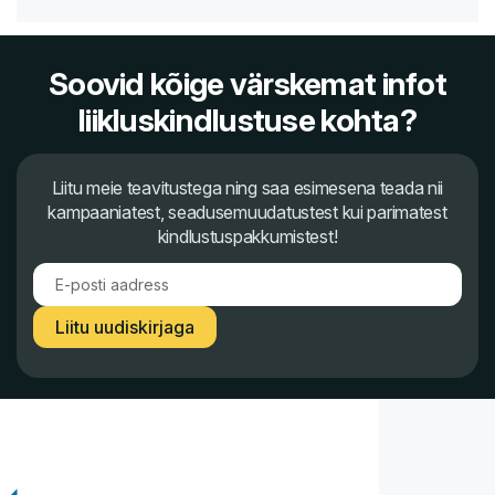
Soovid kõige värskemat infot
liikluskindlustuse kohta?
Liitu meie teavitustega ning saa esimesena teada nii
kampaaniatest, seadusemuudatustest kui parimatest
kindlustuspakkumistest!
Liitu uudiskirjaga