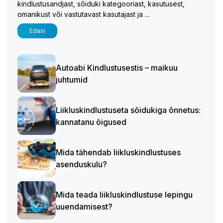
kindlustusandjast, sõiduki kategooriast, kasutusest,
omanikust või vastutavast kasutajast ja ...
Edasi
Autoabi Kindlustusestis – maikuu
juhtumid
Liikluskindlustuseta sõidukiga õnnetus:
kannatanu õigused
Mida tähendab liikluskindlustuses
asenduskulu?
Mida teada liikluskindlustuse lepingu
uuendamisest?