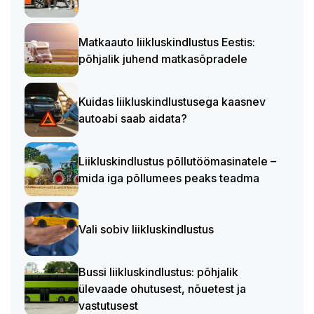
Matkaauto liikluskindlustus Eestis:
põhjalik juhend matkasõpradele
Kuidas liikluskindlustusega kaasnev
autoabi saab aidata?
Liikluskindlustus põllutöömasinatele –
mida iga põllumees peaks teadma
Vali sobiv liikluskindlustus
Bussi liikluskindlustus: põhjalik
ülevaade ohutusest, nõuetest ja
vastutusest