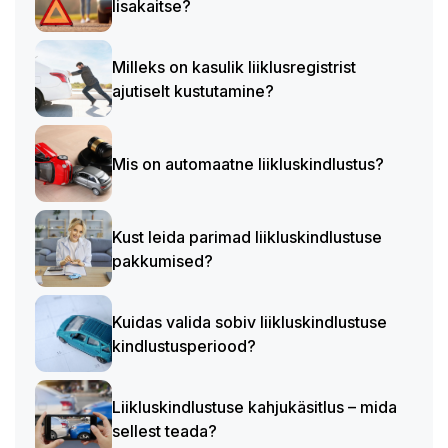
lisakaitse?
Milleks on kasulik liiklusregistrist
ajutiselt kustutamine?
Mis on automaatne liikluskindlustus?
Kust leida parimad liikluskindlustuse
pakkumised?
Kuidas valida sobiv liikluskindlustuse
kindlustusperiood?
Liikluskindlustuse kahjukäsitlus – mida
sellest teada?