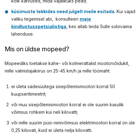
kõik katvused, mida vajalikuks pead;
küsimuste tekkides need julgelt meile esitada
. Kui vajad
valiku tegemisel abi, konsulteeri
meie
kindlustusspetsialistiga
, kes aitab leida Sulle sobivaima
lahenduse.
Mis on üldse mopeed?
Mopeediks loetakse kahe- või kolmerattalist mootorsõidukit,
mille valmistajakiirus on 25-45 km/h ja mille töömaht:
ei ületa sädesüütega sisepõlemismootori korral 50
kuupsentimeetrit;
või muu sisepõlemismootori korral ei ole suurim kasulik
võimsus rohkem kui neli kilovatti;
või mille suurim püsi-nimivõimsus elektrimootori korral on üle
0,25 kilovati, kuid ei ületa nelja kilovatti.