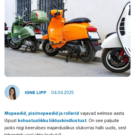
04.04.2025
IGNE LIPP
Mopeedid, pisimopeedid ja rollerid
vajavad eelmise aasta
lõpust
kohustuslikku liikluskindlustust
.
On see paljude
jaoks niigi keerulises majanduslikus olukorras halb uudis, sest
tähendab veel ühte lisakulu?