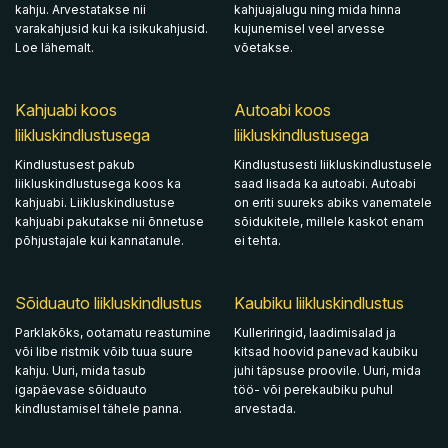
kahju. Arvestatakse nii
kahjuajalugu ning mida hinna
varakahjusid kui ka isikukahjusid.
kujunemisel veel arvesse
Loe lähemalt.
võetakse.
Kahjuabi koos
Autoabi koos
liikluskindlustusega
liikluskindlustusega
Kindlustusest pakub
Kindlustusesti liikluskindlustusele
liikluskindlustusega koos ka
saad lisada ka autoabi. Autoabi
kahjuabi. Liikluskindlustuse
on eriti suureks abiks vanematele
kahjuabi pakutakse nii õnnetuse
sõidukitele, millele kaskot enam
põhjustajale kui kannatanule.
ei tehta.
Sõiduauto liikluskindlustus
Kaubiku liikluskindlustus
Parklakõks, ootamatu reastumine
Kulleriringid, laadimisalad ja
või libe ristmik võib tuua suure
kitsad hoovid panevad kaubiku
kahju. Uuri, mida tasub
juhi täpsuse proovile. Uuri, mida
igapäevase sõiduauto
töö- või perekaubiku puhul
kindlustamisel tähele panna.
arvestada.