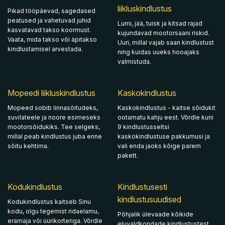
liikluskindlustus
Pikad tööpäevad, sagedased
peatused ja vahetuvad juhid
Lumi, jää, tuisk ja kitsad rajad
kasvatavad takso koormust.
kujundavad mootorsaani riskid.
Vaata, mida takso või äpitakso
Uuri, millal vajab saan kindlustust
kindlustamisel arvestada.
ning kuidas uueks hooajaks
valmistuda.
Mopeedi liikluskindlustus
Kaskokindlustus
Mopeed sobib linnasõitudeks,
Kaskokindlustus - kaitse sõidukit
suvilateele ja noore esimeseks
ootamatu kahju eest. Võrdle kuni
mootorsõidukiks. Tee selgeks,
9 kindlustusseltsi
millal peab kindlustus juba enne
kaskokindlustuse pakkumusi ja
sõitu kehtima.
vali enda jaoks kõige parem
pakett.
Kodukindlustus
Kindlustusesti
kindlustusuudised
Kodukindlustus kaitseb Sinu
kodu, olgu tegemist ridaelamu,
Põhjalik ülevaade kõikide
eramaja või üürikorteriga. Võrdle
eluvaldkondade kindlustustest.