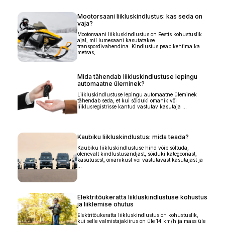
Mootorsaani liikluskindlustus: kas seda on
vaja?
Mootorsaani liikluskindlustus on Eestis kohustuslik
ajal, mil lumesaani kasutatakse
transpordivahendina. Kindlustus peab kehtima ka
metsas, ...
Mida tähendab liikluskindlustuse lepingu
automaatne üleminek?
Liikluskindlustuse lepingu automaatne üleminek
tähendab seda, et kui sõiduki omanik või
liiklusregistrisse kantud vastutav kasutaja ...
Kaubiku liikluskindlustus: mida teada?
Kaubiku liikluskindlustuse hind võib sõltuda,
olenevalt kindlustusandjast, sõiduki kategooriast,
kasutusest, omanikust või vastutavast kasutajast ja
...
Elektritõukeratta liikluskindlustuse kohustus
ja liiklemise ohutus
Elektritõukeratta liikluskindlustus on kohustuslik,
kui selle valmistajakiirus on üle 14 km/h ja mass üle