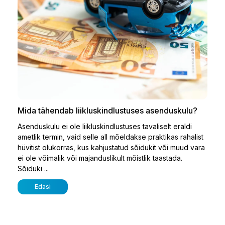
Mida tähendab liikluskindlustuses asenduskulu?
Asenduskulu ei ole liikluskindlustuses tavaliselt eraldi
ametlik termin, vaid selle all mõeldakse praktikas rahalist
hüvitist olukorras, kus kahjustatud sõidukit või muud vara
ei ole võimalik või majanduslikult mõistlik taastada.
Sõiduki ...
Edasi