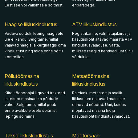
Eestisse või välismaale sõitmist.
eripäradega.
Haagise liikluskindlustus
ATV liikluskindlustus
Vedava sõiduki leping haagisele
Registrikanne, valmistajakiirus ja
üle ei kandu. Selgitame, millal
kasutuskoht aitavad määrata ATV
vajavad haagis ja kerghaagis oma
kindlustusvajaduse. Vaata,
kindlustust ning mida enne sõitu
millised reeglid kehtivad just Sinu
kontrollida.
sõidukile.
Põllutöömasina
Metsatöömasina
liikluskindlustus
liikluskindlustus
Kiirel tööhooajal liiguvad traktorid
Raielank, metsatee ja avalik
ja teised masinad ka põldude
liiklusruum esitavad masinale
vahel. Selgitame, millal peab
erinevad nõuded. Uuri, kuidas
enne avalikule teele sõitmist
mõjutavad masina liik ja
lepingu sõlmima.
kasutuskoht kindlustusvajadust.
Takso liikluskindlustus
Mootorsaani