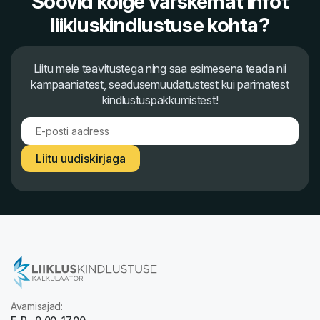
Soovid kõige värskemat infot
liikluskindlustuse kohta?
Liitu meie teavitustega ning saa esimesena teada nii
kampaaniatest, seadusemuudatustest kui parimatest
kindlustuspakkumistest!
Liitu uudiskirjaga
Avamisajad: