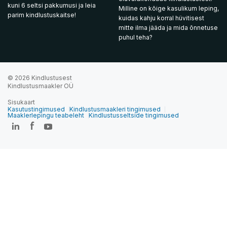
kuni 6 seltsi pakkumusi ja leia
Milline on kõige kasulikum leping,
parim kindlustuskaitse!
kuidas kahju korral hüvitisest
mitte ilma jääda ja mida õnnetuse
puhul teha?
© 2026 Kindlustusest
Kindlustusmaakler OÜ
Sisukaart
Kasutustingimused
Kindlustusmaakleri tingimused
Maaklerlepingu teabeleht
Kindlustusseltside tingimused