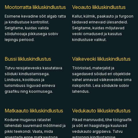
Mootorratta liikluskindlustus
Veoauto liikluskindlustus
Esimene kevadine sõit algab ratta
Kallur, külmik, paakauto ja furgoon
ja kindlustuse kontrollist.
täidavad erinevaid ülesandeid.
Selgitame, kuidas valida
Selgitame, kuidas mõjutavad
sõiduhooaja pikkusega sobiv
veoki omadused ja kasutus
lepingu periood.
kindlustuse valikut.
Bussi liikluskindlustus
Väikeveoki liikluskindlustus
Tutvu reisijateveoks kasutatava
Tööriistad, materjalid ja
sõiduki kindlustamisega.
sagedased sõidud eri objektide
Liinibuss, koolibuss ja
vahel annavad väikeveokile oma
turismibuss liiguvad erineva
riskiprofiili. Leia sõidukile sobiv
graafiku ning koormusega.
lahendus.
Matkaauto liikluskindlustus
Vedukauto liikluskindlustus
Kodune mugavus ratastel
Pikad marsruudid, tihe töögraafik
tähendab suuremaid mõõtmeid ja
ja sõit eri haagistega kuuluvad
pikki teekondi. Vaata, mida
vedukauto argipäeva. Tutvu
arvestada enne matkaautoga
autorongi kindlustamise