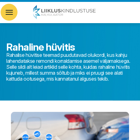
Rahaline hüvitis
Rahalise hüvitise teemad puudutavad olukordi, kus kahju
lahendatakse remondi korraldamise asemel väljamaksega.
Selle sildi alt leiad artiklid selle kohta, kuidas rahaline hüvitis
kujuneb, millest summa sõltub ja miks ei pruugi see alati
kattuda ootusega, mis kannatanul alguses tekib.