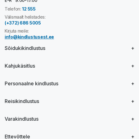
E-R 9.00-17.00
Telefon:
12 555
Välismaalt helistades:
(+372) 686 5005
Kirjuta meile:
info@kindlustusest.ee
Sõidukikindlustus
Kahjukäsitlus
Personaalne kindlustus
Reisikindlustus
Varakindlustus
Ettevõttele