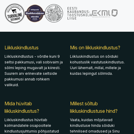
Liikluskindlustus
Mis on liikluskindlustus?
Liikluskindlustus - võrdle kuni 9
Liikluskindlustus on sõiduki
seltsi pakkumusi, vali sobivaim ja
kohustuslik vastutuskindlustus.
sõlmi leping mugavalt ja kiiresti.
Uuri lähemalt, millal, millele ja
Suurem arv erinevate seltside
kuidas lepingut sõlmida.
pakkumusi annab rohkem
valikuid.
Mida hüvitab
Millest sõltub
liikluskindlustus?
liikluskindlustuse hind?
Liikluskindlustus hüvitab
Vaata, kuidas mõjutavad
kolmandatele osapooltele
kindlustuse hinda sõiduki
kindlustusjuhtumis põhjustatud
tehnilised omadused ja Sinu