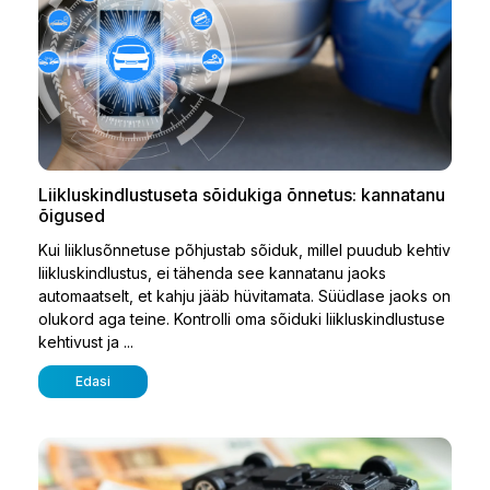
Liikluskindlustuseta sõidukiga õnnetus: kannatanu
õigused
Kui liiklusõnnetuse põhjustab sõiduk, millel puudub kehtiv
liikluskindlustus, ei tähenda see kannatanu jaoks
automaatselt, et kahju jääb hüvitamata. Süüdlase jaoks on
olukord aga teine. Kontrolli oma sõiduki liikluskindlustuse
kehtivust ja ...
Edasi