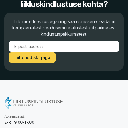
liikluskindlustuse kohta?
Liitu meie teavitustega ning saa esimesena teada nii
kampaaniatest, seadusemuudatustest kui parimatest
kindlustuspakkumistest!
Liitu uudiskirjaga
Avamisajad:
E-R 9.00-17.00