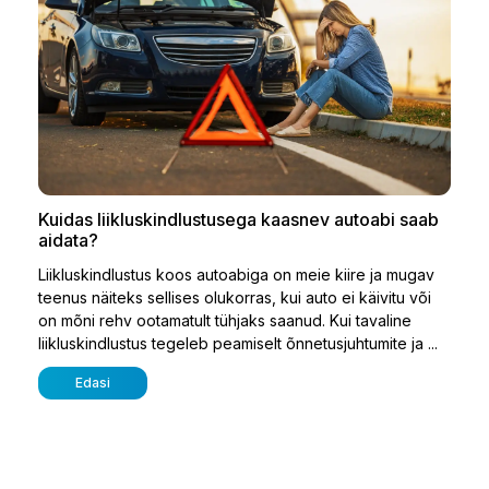
Kuidas liikluskindlustusega kaasnev autoabi saab
aidata?
Liikluskindlustus koos autoabiga on meie kiire ja mugav
teenus näiteks sellises olukorras, kui auto ei käivitu või
on mõni rehv ootamatult tühjaks saanud. Kui tavaline
liikluskindlustus tegeleb peamiselt õnnetusjuhtumite ja ...
Edasi