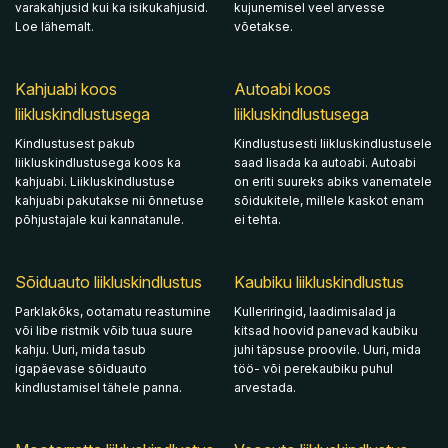
varakahjusid kui ka isikukahjusid.
kujunemisel veel arvesse
Loe lähemalt.
võetakse.
Kahjuabi koos
Autoabi koos
liikluskindlustusega
liikluskindlustusega
Kindlustusest pakub
Kindlustusesti liikluskindlustusele
liikluskindlustusega koos ka
saad lisada ka autoabi. Autoabi
kahjuabi. Liikluskindlustuse
on eriti suureks abiks vanematele
kahjuabi pakutakse nii õnnetuse
sõidukitele, millele kaskot enam
põhjustajale kui kannatanule.
ei tehta.
Sõiduauto liikluskindlustus
Kaubiku liikluskindlustus
Parklakõks, ootamatu reastumine
Kulleriringid, laadimisalad ja
või libe ristmik võib tuua suure
kitsad hoovid panevad kaubiku
kahju. Uuri, mida tasub
juhi täpsuse proovile. Uuri, mida
igapäevase sõiduauto
töö- või perekaubiku puhul
kindlustamisel tähele panna.
arvestada.