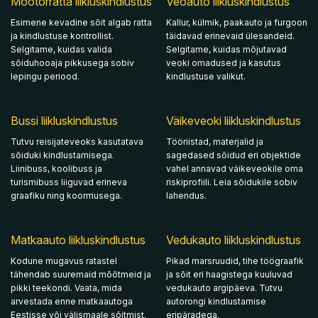
Mootorratta liikluskindlustus
Veoauto liikluskindlustus
Esimene kevadine sõit algab ratta
Kallur, külmik, paakauto ja furgoon
ja kindlustuse kontrollist.
täidavad erinevaid ülesandeid.
Selgitame, kuidas valida
Selgitame, kuidas mõjutavad
sõiduhooaja pikkusega sobiv
veoki omadused ja kasutus
lepingu periood.
kindlustuse valikut.
Bussi liikluskindlustus
Väikeveoki liikluskindlustus
Tutvu reisijateveoks kasutatava
Tööriistad, materjalid ja
sõiduki kindlustamisega.
sagedased sõidud eri objektide
Liinibuss, koolibuss ja
vahel annavad väikeveokile oma
turismibuss liiguvad erineva
riskiprofiili. Leia sõidukile sobiv
graafiku ning koormusega.
lahendus.
Matkaauto liikluskindlustus
Vedukauto liikluskindlustus
Kodune mugavus ratastel
Pikad marsruudid, tihe töögraafik
tähendab suuremaid mõõtmeid ja
ja sõit eri haagistega kuuluvad
pikki teekondi. Vaata, mida
vedukauto argipäeva. Tutvu
arvestada enne matkaautoga
autorongi kindlustamise
Eestisse või välismaale sõitmist.
eripäradega.