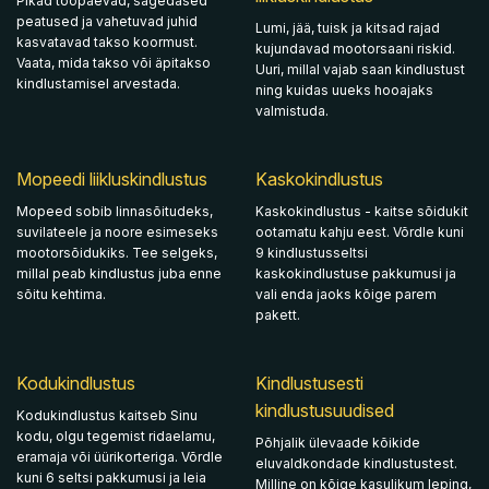
Pikad tööpäevad, sagedased
peatused ja vahetuvad juhid
Lumi, jää, tuisk ja kitsad rajad
kasvatavad takso koormust.
kujundavad mootorsaani riskid.
Vaata, mida takso või äpitakso
Uuri, millal vajab saan kindlustust
kindlustamisel arvestada.
ning kuidas uueks hooajaks
valmistuda.
Mopeedi liikluskindlustus
Kaskokindlustus
Mopeed sobib linnasõitudeks,
Kaskokindlustus - kaitse sõidukit
suvilateele ja noore esimeseks
ootamatu kahju eest. Võrdle kuni
mootorsõidukiks. Tee selgeks,
9 kindlustusseltsi
millal peab kindlustus juba enne
kaskokindlustuse pakkumusi ja
sõitu kehtima.
vali enda jaoks kõige parem
pakett.
Kodukindlustus
Kindlustusesti
kindlustusuudised
Kodukindlustus kaitseb Sinu
kodu, olgu tegemist ridaelamu,
Põhjalik ülevaade kõikide
eramaja või üürikorteriga. Võrdle
eluvaldkondade kindlustustest.
kuni 6 seltsi pakkumusi ja leia
Milline on kõige kasulikum leping,