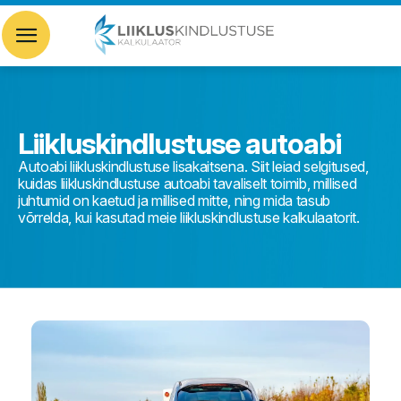
Liikluskindlustuse autoabi
Autoabi liikluskindlustuse lisakaitsena. Siit leiad selgitused,
kuidas liikluskindlustuse autoabi tavaliselt toimib, millised
juhtumid on kaetud ja millised mitte, ning mida tasub
võrrelda, kui kasutad meie liikluskindlustuse kalkulaatorit.