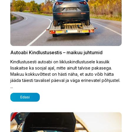
Autoabi Kindlustusestis – maikuu juhtumid
Kindlustusesti autoabi on liikluskindlustusele kasulik
lisakaitse ka soojal ajal, mitte ainult talvise pakasega.
Maikuu kokkuvõttest on hästi näha, et auto võib hätta
jääda täiesti tavalisel päeval ja väga erinevatel põhjustel.
...
Edasi