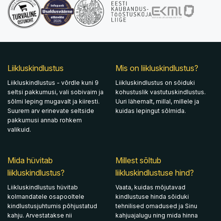
Liikluskindlustus
Mis on liikluskindlustus?
Liikluskindlustus - võrdle kuni 9
Liikluskindlustus on sõiduki
seltsi pakkumusi, vali sobivaim ja
kohustuslik vastutuskindlustus.
sõlmi leping mugavalt ja kiiresti.
Uuri lähemalt, millal, millele ja
Suurem arv erinevate seltside
kuidas lepingut sõlmida.
pakkumusi annab rohkem
valikuid.
Mida hüvitab
Millest sõltub
liikluskindlustus?
liikluskindlustuse hind?
Liikluskindlustus hüvitab
Vaata, kuidas mõjutavad
kolmandatele osapooltele
kindlustuse hinda sõiduki
kindlustusjuhtumis põhjustatud
tehnilised omadused ja Sinu
kahju. Arvestatakse nii
kahjuajalugu ning mida hinna