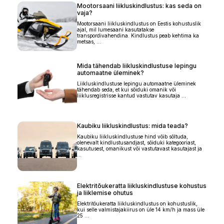
Mootorsaani liikluskindlustus: kas seda on
vaja?
Mootorsaani liikluskindlustus on Eestis kohustuslik
ajal, mil lumesaani kasutatakse
transpordivahendina. Kindlustus peab kehtima ka
metsas, ...
Mida tähendab liikluskindlustuse lepingu
automaatne üleminek?
Liikluskindlustuse lepingu automaatne üleminek
tähendab seda, et kui sõiduki omanik või
liiklusregistrisse kantud vastutav kasutaja ...
Kaubiku liikluskindlustus: mida teada?
Kaubiku liikluskindlustuse hind võib sõltuda,
olenevalt kindlustusandjast, sõiduki kategooriast,
kasutusest, omanikust või vastutavast kasutajast ja
...
Elektritõukeratta liikluskindlustuse kohustus
ja liiklemise ohutus
Elektritõukeratta liikluskindlustus on kohustuslik,
kui selle valmistajakiirus on üle 14 km/h ja mass üle
25 ...